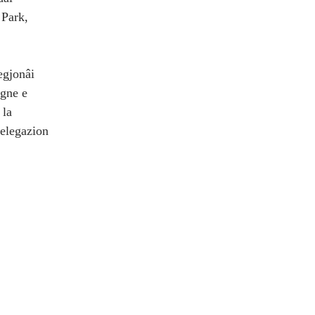
 Park,
egjonâi
rgne e
 la
delegazion