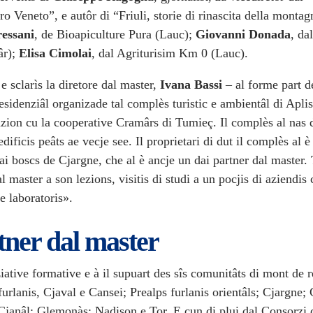
 Veneto”, e autôr di “Friuli, storie di rinascita della montag
ressani
, de Bioapiculture Pura (Lauc);
Giovanni Donada
, da
âr);
Elisa Cimolai
, dal Agriturisim Km 0 (Lauc).
e sclarìs la diretore dal master,
Ivana Bassi
– al forme part d
esidenziâl organizade tal complès turistic e ambientâl di Apli
azion cu la cooperative Cramârs di Tumieç. Il complès al nas 
edificis peâts ae vecje see. Il proprietari di dut il complès al è 
i boscs de Cjargne, che al è ancje un dai partner dal master. 
 master a son lezions, visitis di studi a un pocjis di aziendis 
e laboratoris».
tner dal master
iative formative e à il supuart des sîs comunitâts di mont de 
urlanis, Cjaval e Cansei; Prealps furlanis orientâls; Cjargne; 
 Cjanâl; Glemonàs; Nadison e Tor. E cun di plui dal Consorzi 