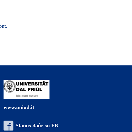
ont.
www.uniud.it
Stanus daûr su FB