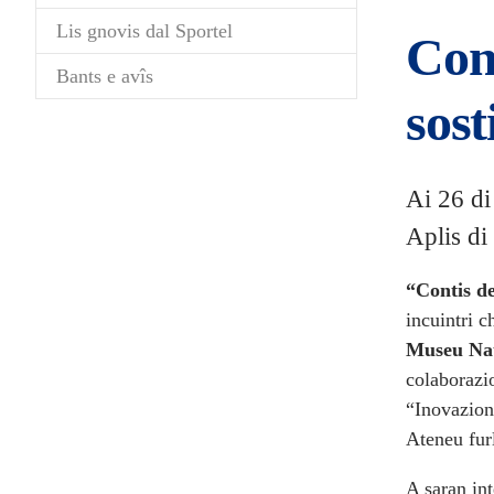
Lis gnovis dal Sportel
Cont
Bants e avîs
sost
Ai 26 di
Aplis di
“Contis de
incuintri c
Museu Nat
colaborazi
“Inovazion 
Ateneu fur
A saran in