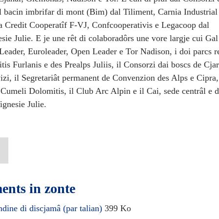
 bacin imbrifar di mont (Bim) dal Tiliment, Carnia Industrial
 Credit Cooperatîf F-VJ, Confcooperativis e Legacoop dal
sie Julie. E je une rêt di colaboradôrs une vore largje cui Gal
eader, Euroleader, Open Leader e Tor Nadison, i doi parcs r
is Furlanis e des Prealps Juliis, il Consorzi dai boscs de Cja
izi, il Segretariât permanent de Convenzion des Alps e Cipra,
Cumeli Dolomitis, il Club Arc Alpin e il Cai, sede centrâl e 
ignesie Julie.
nts in zonte
dine di discjamâ (par talian)
399 Ko