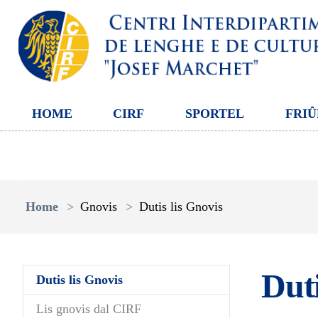
HOME
CIRF
SPORTEL
FRIÛ
Aller au contenu principal
Vous êtes ici:
Home
Gnovis
Dutis lis Gnovis
Duti
(current)
Dutis lis Gnovis
Lis gnovis dal CIRF