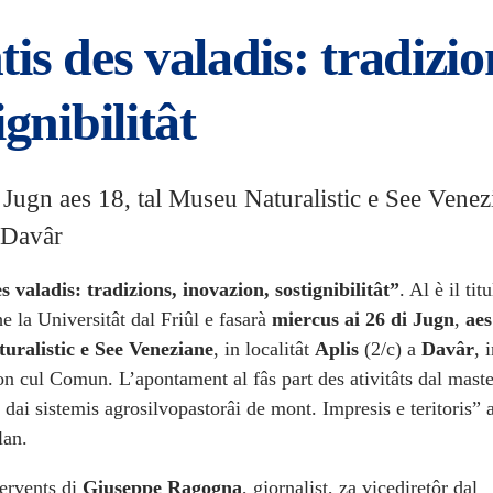
is des valadis: tradizio
ignibilitât
 Jugn aes 18, tal Museu Naturalistic e See Venez
 Davâr
s valadis: tradizions, inovazion, sostignibilitât”
. Al è il tit
he la Universitât dal Friûl e fasarà
miercus ai 26 di Jugn
,
aes
uralistic e See Veneziane
, in localitât
Aplis
(2/c) a
Davâr
, 
on cul Comun. L’apontament al fâs part des ativitâts dal maste
dai sistemis agrosilvopastorâi de mont. Impresis e teritoris” a
lan.
tervents di
Giuseppe Ragogna
, gjornalist, za vicediretôr dal