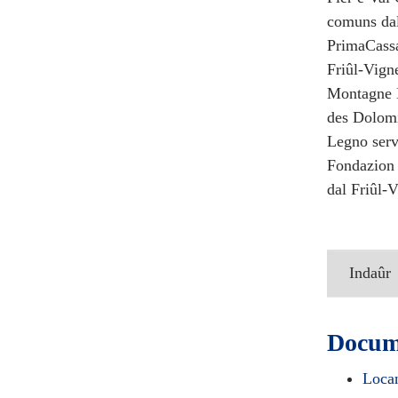
comuns dal
PrimaCassa
Friûl‑Vigne
Montagne L
des Dolomit
Legno serv
Fondazion 
dal Friûl‑V
Indaûr
Docume
Locan