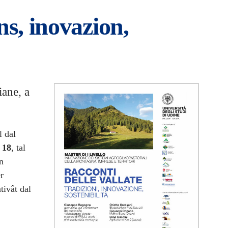
ns, inovazion,
iane, a
ul dal
 18
, tal
in
r
tivât dal