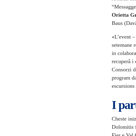
“Messaggero
Orietta G
Baus (Dav
«L’event – 
setemane r
in colabor
recuperâ i 
Consorzi da
program dal
escursions 
I par
Cheste iniz
Dolomitis f
Fier e Val