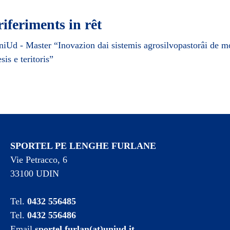
riferiments in rêt
niUd - Master “Inovazion dai sistemis agrosilvopastorâi de m
sis e teritoris”
SPORTEL PE LENGHE FURLANE
Vie Petracco, 6
33100 UDIN
Tel.
0432 556485
Tel.
0432 556486
Email
sportel.furlan(at)uniud.it