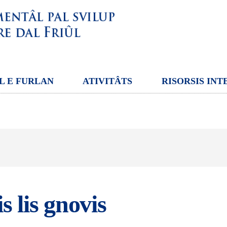
L E FURLAN
ATIVITÂTS
RISORSIS INT
s lis gnovis