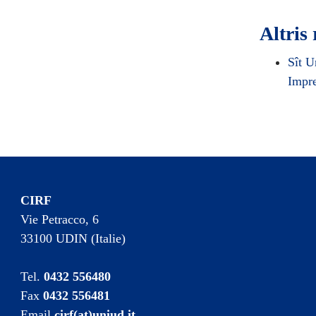
Altris 
Sît U
Impre
CIRF
Vie Petracco, 6
33100 UDIN (Italie)
Tel.
0432 556480
Fax
0432 556481
Email
cirf(at)uniud.it