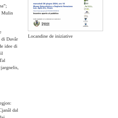
na”;
l Mulin
e
Locandine de iniziative
s di Davâr
de idee di
il
Tal
cjargnelis,
regjon:
Cjanâl dal
dai