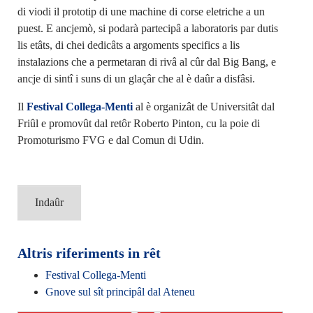
di viodi il prototip di une machine di corse eletriche a un
puest. E ancjemò, si podarà partecipâ a laboratoris par dutis
lis etâts, di chei dedicâts a argoments specifics a lis
instalazions che a permetaran di rivâ al cûr dal Big Bang, e
ancje di sintî i suns di un glaçâr che al è daûr a disfâsi.
Il
Festival Collega-Menti
al è organizât de Universitât dal
Friûl e promovût dal retôr Roberto Pinton, cu la poie di
Promoturismo FVG e dal Comun di Udin.
Indaûr
Altris riferiments in rêt
Festival Collega-Menti
Gnove sul sît principâl dal Ateneu