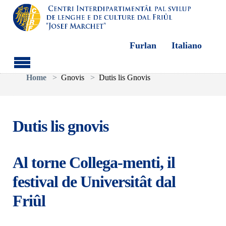
Furlan
Italiano
Aller au contenu principal
Vous êtes ici:
Home
Gnovis
Dutis lis Gnovis
Dutis lis gnovis
Al torne Collega-menti, il
festival de Universitât dal
Friûl