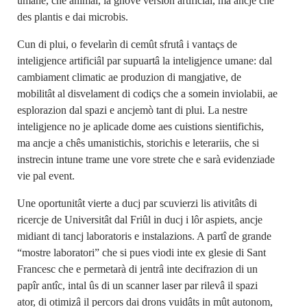
umane, chê animâl, la gnove version artificiâl, ma ancje chê
des plantis e dai microbis.
Cun di plui, o fevelarìn di cemût sfrutâ i vantaçs de
inteligjence artificiâl par supuartâ la inteligjence umane: dal
cambiament climatic ae produzion di mangjative, de
mobilitât al disvelament di codiçs che a somein inviolabii, ae
esplorazion dal spazi e ancjemò tant di plui. La nestre
inteligjence no je aplicade dome aes cuistions sientifichis,
ma ancje a chês umanistichis, storichis e leterariis, che si
instrecin intune trame une vore strete che e sarà evidenziade
vie pal event.
Une oportunitât vierte a ducj par scuvierzi lis ativitâts di
ricercje de Universitât dal Friûl in ducj i lôr aspiets, ancje
midiant di tancj laboratoris e instalazions. A partî de grande
“mostre laboratori” che si pues viodi inte ex glesie di Sant
Francesc che e permetarà di jentrâ inte decifrazion di un
papîr antîc, intal ûs di un scanner laser par rilevâ il spazi
ator, di otimizâ il percors dai drons vuidâts in mût autonom,