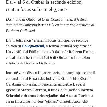
Dai 4 ai 6 di Otubar la seconde edizion,
cuntun focus su lis inteligjencis
Dai 4 ai 6 di Otubar al torne Collega-menti, il festival
culturâl de Universitât dal Friûl cu la direzion artistiche di
Barbara Gallavotti
Lis “inteligjencis” a saran il focus principâl de seconde
edizion di
Collega-menti,
il festival culturâl organizât de
Universitât dal Friûl e promovût dal retôr
Roberto Pinton
,
che al torne chest an
dai 4 ai 6 di Otuba
r cu la direzion
artistiche di
Barbara Gallavotti
.
Intes trê zornadis, cu la partecipazion di tancj ospits come il
comandant dal Repart des Indagjins Sientifichis (Ris) dai
Carabinîrs di Parma, il gjenerâl
Giampietro Lago
, il
gjornalist
Marco Carrara
, il fisic e divulgadôr V
incenzo
Schettini
e
docents e ricercjadôrs dal Ateneu Furlan
, a
saran investigâts i diviers “gjenars” di inteligjence: chê