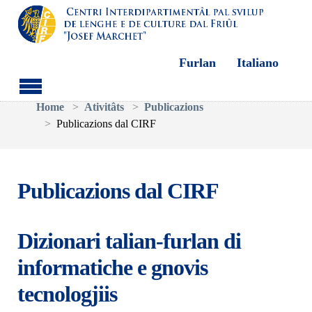
Furlan
Italiano
Aller au contenu principal
Vous êtes ici:
Home
Ativitâts
Publicazions
Publicazions dal CIRF
Publicazions dal CIRF
Dizionari talian-furlan di
informatiche e gnovis
tecnologjiis