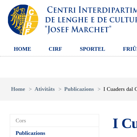
HOME
CIRF
SPORTEL
FRIÛ
Aller au contenu principal
Vous êtes ici:
Home
Ativitâts
Publicazions
I Cuaders dal
I C
Cors
Publicazions