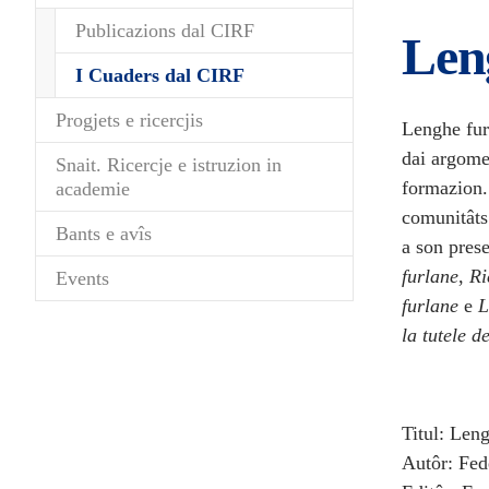
Publicazions dal CIRF
Len
(current)
I Cuaders dal CIRF
Progjets e ricercjis
Lenghe furl
dai argomen
Snait. Ricercje e istruzion in
formazion. 
academie
comunitâts 
Bants e avîs
a son prese
furlane
,
Ri
Events
furlane
e
L
la tutele 
Titul: Len
Autôr: Fed