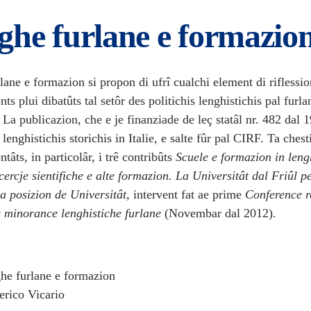
ghe furlane e formazio
ane e formazion si propon di ufrî cualchi element di riflessi
ts plui dibatûts tal setôr des politichis lenghistichis pal furla
La publicazion, che e je finanziade de leç statâl nr. 482 dal 1
lenghistichis storichis in Italie, e salte fûr pal CIRF. Ta chest
ntâts, in particolâr, i trê contribûts
Scuele e formazion in len
cercje sientifiche e alte formazion. La Universitât dal Friûl p
a posizion de Universitât
, intervent fat ae prime
Conference r
de minorance lenghistiche furlane
(Novembar dal 2012).
ghe furlane e formazion
erico Vicario