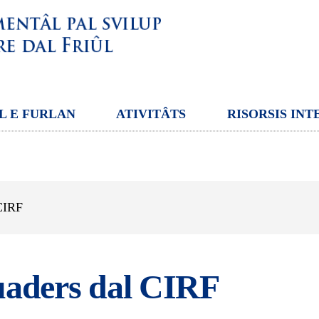
L E FURLAN
ATIVITÂTS
RISORSIS INT
 CIRF
uaders dal CIRF