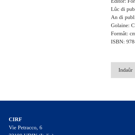
Editôr: Fo
Lûc di pub
An di publ
Golaine: C
Formât: cm
ISBN: 978
Indaûr
CIRF
Vie Petracco, 6