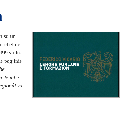
n
on su un
n, chel de
999 su lis
is pagjinis
ghe
er lenghe
egionâl su