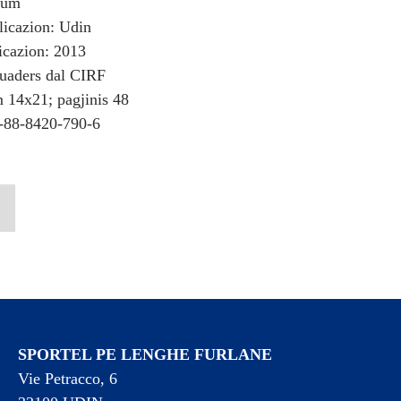
rum
licazion: Udin
icazion: 2013
uaders dal CIRF
 14x21; pagjinis 48
-88-8420-790-6
SPORTEL PE LENGHE FURLANE
Vie Petracco, 6