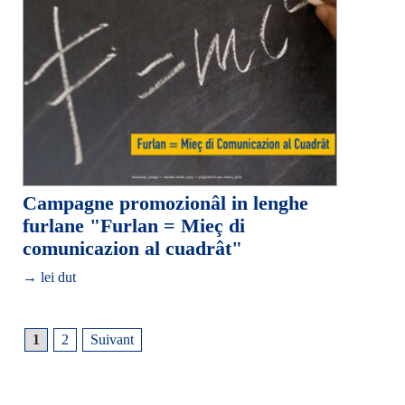
Campagne promozionâl in lenghe
furlane "Furlan = Mieç di
comunicazion al cuadrât"
→ lei dut
1
2
Suivant