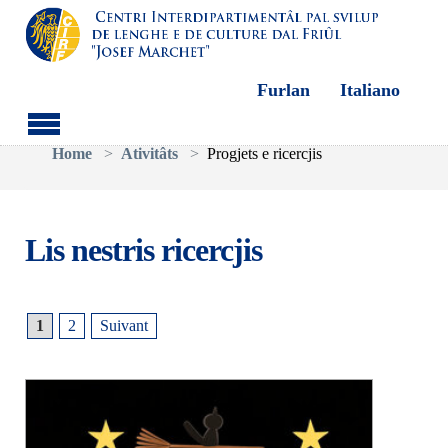
Furlan
Italiano
Aller au contenu principal
Vous êtes ici:
Home
Ativitâts
Progjets e ricercjis
Lis nestris ricercjis
1
2
Suivant