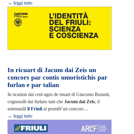
→ leggi tutto
In ricuart di Jacum dai Zeis un
concors par contis umoristichis par
furlan e par talian
In ocasion dai cent agns de muart di Giacomo Bonutti,
cognossût dai furlans tant che
Jacum dai Zeis
, il
setemanâl
il Friuli
al promôf un concors…
→ leggi tutto