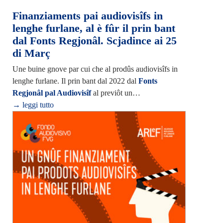
Finanziaments pai audiovisîfs in
lenghe furlane, al è fûr il prin bant
dal Fonts Regjonâl. Scjadince ai 25
di Març
Une buine gnove par cui che al prodûs audiovisîfs in
lenghe furlane. Il prin bant dal 2022 dal
Fonts
Regjonâl pal Audiovisîf
al previôt un…
→ leggi tutto