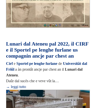
Lunari dal Ateneu pal 2022, il CIRF
e il Sportel pe lenghe furlane us
compagnin ancje par chest an
Cirf
e
Sportel pe lenghe furlane
de
Universitât dal
Friûl
a àn prontât ancje par chest an il
Lunari dal
Ateneu
.
Daûr dal sucès che e veve vût la…
→ leggi tutto