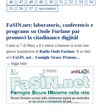
46
47
48
49
50
51
52
53
54
55
56
57
successivo
FaSÌN.net: laboratoris, conferencis e
programs su Onde Furlane par
promovi la citadinance digjitâl
Lunis ai 7 di Març a 8 e mieze a buinore si scree une
gnove trasmission di
Radio Onde Furlane
. Il so titul
al è
FaSÌN. net – Famiglie Sicure INsieme…
→ leggi tutto