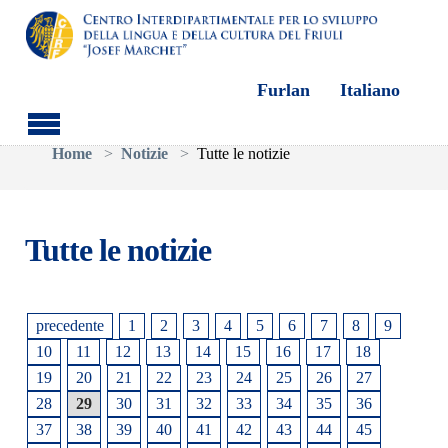
Furlan
Italiano
Skip to main content
You are here:
Home
Notizie
Tutte le notizie
Tutte le notizie
precedente
1
2
3
4
5
6
7
8
9
10
11
12
13
14
15
16
17
18
19
20
21
22
23
24
25
26
27
28
29
30
31
32
33
34
35
36
37
38
39
40
41
42
43
44
45