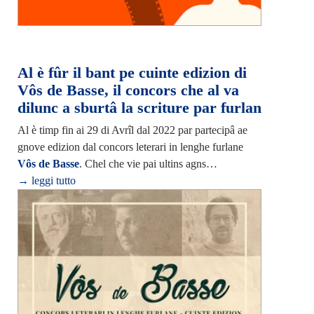
Al è fûr il bant pe cuinte edizion di
Vôs de Basse, il concors che al va
dilunc a sburtâ la scriture par furlan
Al è timp fin ai 29 di Avrîl dal 2022 par partecipâ ae
gnove edizion dal concors leterari in lenghe furlane
Vôs de Basse
. Chel che vie pai ultins agns…
→ leggi tutto