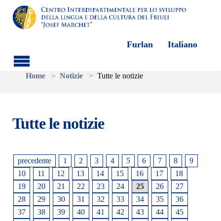
Furlan
Italiano
Skip to main content
You are here:
Home
Notizie
Tutte le notizie
Tutte le notizie
precedente
1
2
3
4
5
6
7
8
9
10
11
12
13
14
15
16
17
18
19
20
21
22
23
24
25
26
27
28
29
30
31
32
33
34
35
36
37
38
39
40
41
42
43
44
45