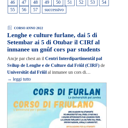
46
47
48
49
50
51
52
53
54
55
56
57
successivo
CORSO ANNO 2022
Lenghe e culture furlane, dai 5 di
Setembar ai 5 di Otubar il CIRf al
inmanee un gnûf cors par students
Ancje par chest an il
Centri Interdipartimentâl pal
Svilup de Lenghe e de Culture dal Friûl (CIRF)
de
Universitât dal Friûl
al inmanee un cors di…
→ leggi tutto