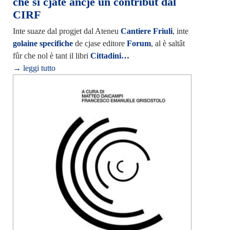
che si cjate ancje un contribût dal
CIRF
Inte suaze dal progjet dal Ateneu
Cantiere Friuli
, inte
golaine specifiche
de cjase editore
Forum
, al è saltât
fûr che nol è tant il libri
Cittadini…
→ leggi tutto