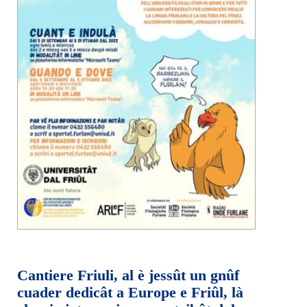
Cantiere Friuli, al è jessût un gnûf
cuader dedicât a Europe e Friûl, là