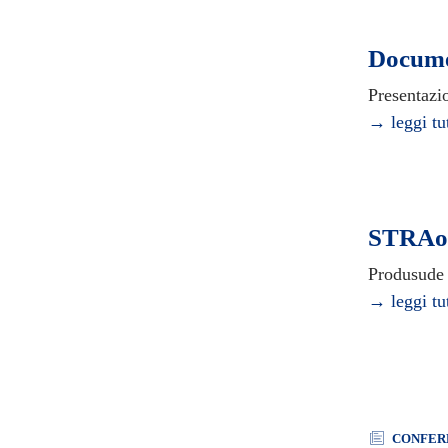
Docume
Presentazi
→ leggi tu
STRAord
Produsude d
→ leggi tu
CONFER