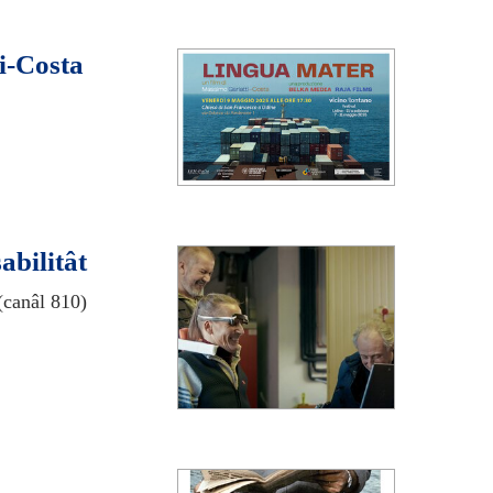
i-Costa
abilitât
(canâl 810)