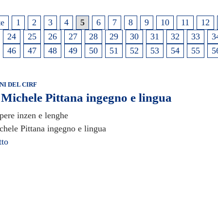
te
1
2
3
4
5
6
7
8
9
10
11
12
24
25
26
27
28
29
30
31
32
33
3
46
47
48
49
50
51
52
53
54
55
5
I DEL CIRF
Michele Pittana ingegno e lingua
pere inzen e lenghe
hele Pittana ingegno e lingua
tto