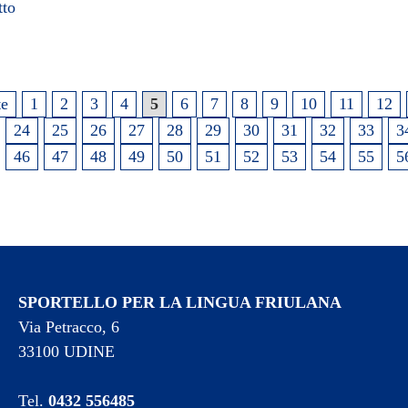
tto
te
1
2
3
4
5
6
7
8
9
10
11
12
24
25
26
27
28
29
30
31
32
33
3
46
47
48
49
50
51
52
53
54
55
5
SPORTELLO PER LA LINGUA FRIULANA
Via Petracco, 6
33100 UDINE
Tel.
0432 556485