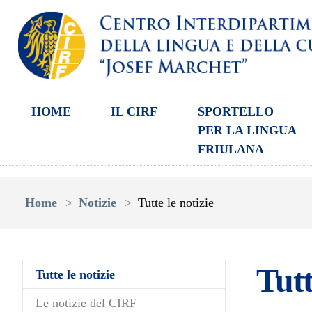
HOME
IL CIRF
SPORTELLO
PER LA LINGUA
FRIULANA
Skip to main content
You are here:
Home
Notizie
Tutte le notizie
Tutt
(current)
Tutte le notizie
Le notizie del CIRF