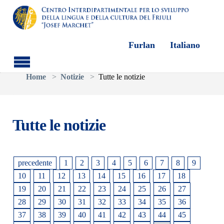
Furlan
Italiano
Skip to main content
You are here:
Home
Notizie
Tutte le notizie
Tutte le notizie
precedente
1
2
3
4
5
6
7
8
9
10
11
12
13
14
15
16
17
18
19
20
21
22
23
24
25
26
27
28
29
30
31
32
33
34
35
36
37
38
39
40
41
42
43
44
45