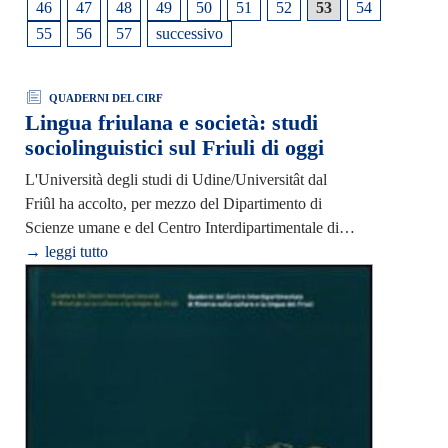
46
47
48
49
50
51
52
53
54
55
56
57
successivo
QUADERNI DEL CIRF
Lingua friulana e società: studi
sociolinguistici sul Friuli di oggi
L'Università degli studi di Udine/Universitât dal
Friûl ha accolto, per mezzo del Dipartimento di
Scienze umane e del Centro Interdipartimentale di…
→ leggi tutto