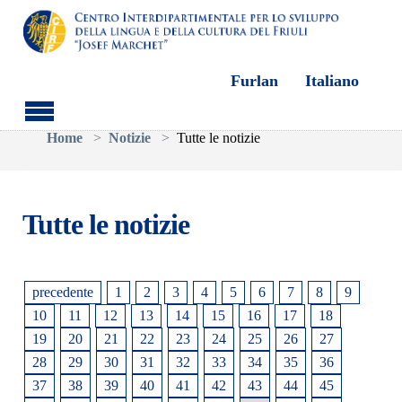
Furlan
Italiano
Skip to main content
You are here:
Home
Notizie
Tutte le notizie
Tutte le notizie
precedente
1
2
3
4
5
6
7
8
9
10
11
12
13
14
15
16
17
18
19
20
21
22
23
24
25
26
27
28
29
30
31
32
33
34
35
36
37
38
39
40
41
42
43
44
45