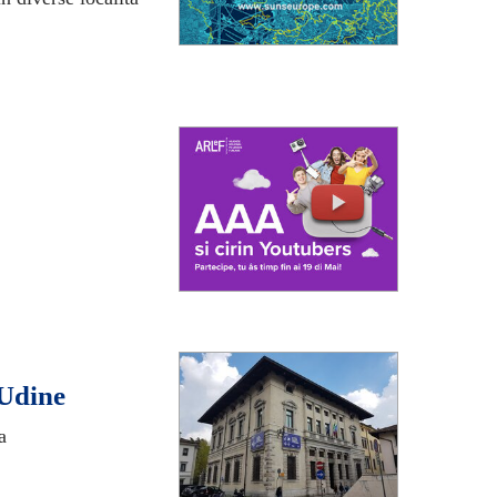
 Udine
a