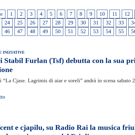
te
1
2
3
4
5
6
7
8
9
10
11
12
24
25
26
27
28
29
30
31
32
33
3
46
47
48
49
50
51
52
53
54
55
5
E INIZIATIVE
ri Stabil Furlan (Tsf) debutta con la sua p
ione
i “La Cjase. Lagrimis di aiar e soreli” andrà in scena sabato 
tto
cent e cjapilu, su Radio Rai la musica fri