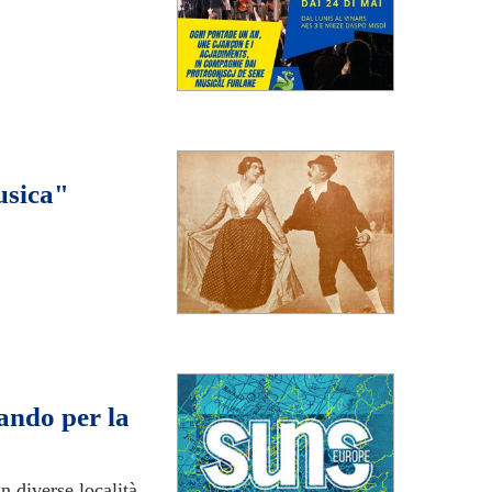
usica"
bando per la
n diverse località