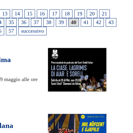
13
14
15
16
17
18
19
20
21
4
35
36
37
38
39
40
41
42
43
6
57
successivo
rima
29 maggio alle ore
ulana