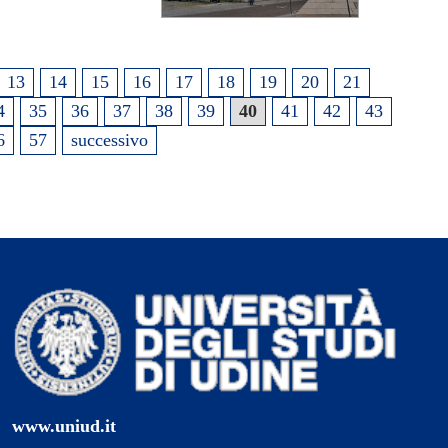
13
14
15
16
17
18
19
20
21
4
35
36
37
38
39
40
41
42
43
6
57
successivo
www.uniud.it