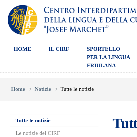
HOME
IL CIRF
SPORTELLO
PER LA LINGUA
FRIULANA
Skip to main content
You are here:
Home
Notizie
Tutte le notizie
Tutt
(current)
Tutte le notizie
Le notizie del CIRF