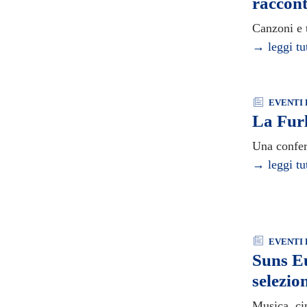
raccont
Canzoni e t
→ leggi tu
EVENTI 
La Furl
Una confer
→ leggi tu
EVENTI 
Suns Eu
selezio
Musica, cin