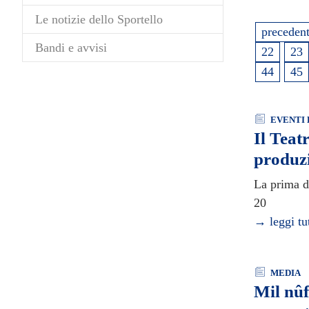
Le notizie dello Sportello
preceden
Bandi e avvisi
22
23
44
45
EVENTI 
Il Teat
produz
La prima d
20
→ leggi tu
MEDIA
Mil nûf