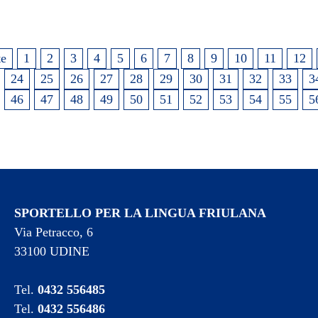
te
1
2
3
4
5
6
7
8
9
10
11
12
24
25
26
27
28
29
30
31
32
33
3
46
47
48
49
50
51
52
53
54
55
5
SPORTELLO PER LA LINGUA FRIULANA
Via Petracco, 6
33100 UDINE
Tel.
0432 556485
Tel.
0432 556486