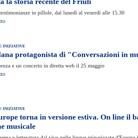
a la storia recente del Friuli
estimonianze in pillole, dal lunedì al venerdì alle 15.30
tto
E INIZIATIVE
ana protagonista di "Conversazioni in m
enza e un concerto in diretta web il 25 maggio
tto
E INIZIATIVE
rope torna in versione estiva. On line il 
ne musicale
ema e letteratura dal vivo nelle lingue minorizzate d'Europa i