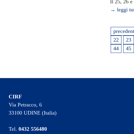
Il 25, 26 e
→ leggi tu
preceden
22
23
44
45
CIRF
Via Petracco, 6
33100 UDINE (Italia)
Tel.
0432 556480