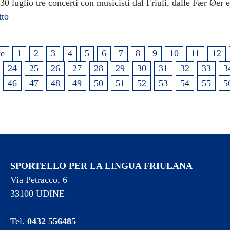
 30 luglio tre concerti con musicisti dal Friuli, dalle Fær Øer 
tto
te
1
2
3
4
5
6
7
8
9
10
11
12
24
25
26
27
28
29
30
31
32
33
3
46
47
48
49
50
51
52
53
54
55
5
SPORTELLO PER LA LINGUA FRIULANA
Via Petracco, 6
33100 UDINE
Tel.
0432 556485