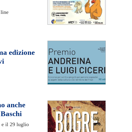
line
ma edizione
vi
no anche
 Baschi
e il 29 luglio