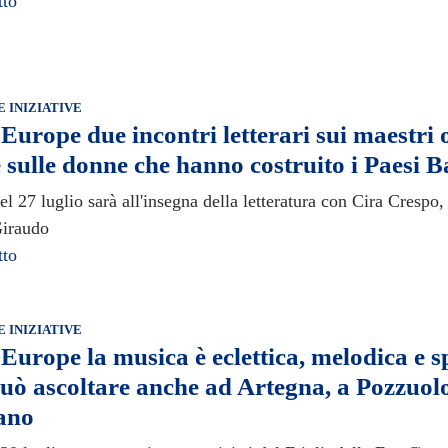
tto
E INIZIATIVE
Europe due incontri letterari sui maestri o
 sulle donne che hanno costruito i Paesi B
el 27 luglio sarà all'insegna della letteratura con Cira Cresp
Giraudo
tto
E INIZIATIVE
Europe la musica è eclettica, melodica e 
 può ascoltare anche ad Artegna, a Pozzuolo
ano