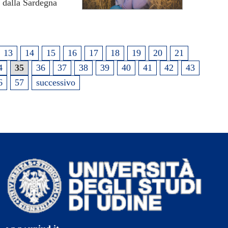
e dalla Sardegna
13
14
15
16
17
18
19
20
21
4
35
36
37
38
39
40
41
42
43
6
57
successivo