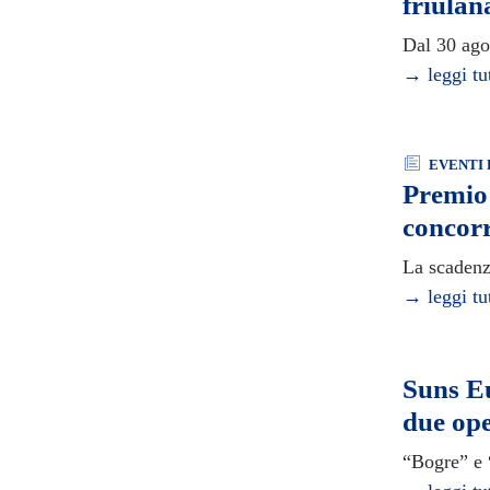
friulan
Dal 30 ago
→ leggi tu
EVENTI 
Premio 
concorr
La scadenza
→ leggi tu
Suns Eu
due ope
“Bogre” e 