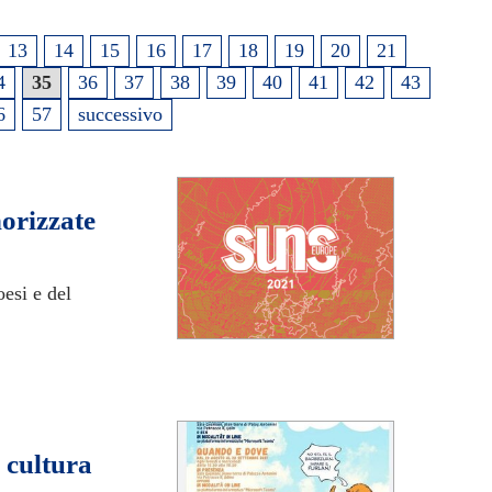
13
14
15
16
17
18
19
20
21
4
35
36
37
38
39
40
41
42
43
6
57
successivo
norizzate
oesi e del
e cultura