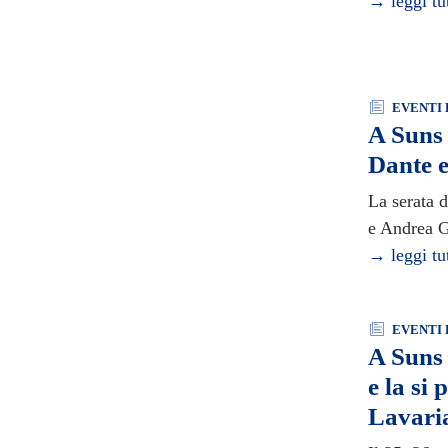
→ leggi tu
EVENTI 
A Suns 
Dante e
La serata d
e Andrea 
→ leggi tu
EVENTI 
A Suns 
e la si
Lavari