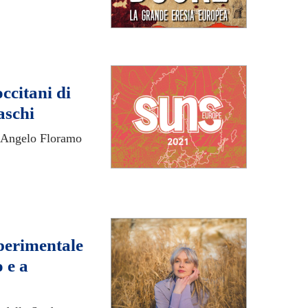
ccitani di
aschi
o, Angelo Floramo
sperimentale
 e a