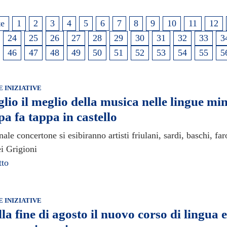
te
1
2
3
4
5
6
7
8
9
10
11
12
24
25
26
27
28
29
30
31
32
33
3
46
47
48
49
50
51
52
53
54
55
5
E INIZIATIVE
uglio il meglio della musica nelle lingue mi
a fa tappa in castello
nale concertone si esibiranno artisti friulani, sardi, baschi, far
i Grigioni
tto
E INIZIATIVE
lla fine di agosto il nuovo corso di lingua 