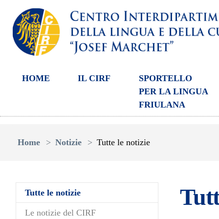
HOME
IL CIRF
SPORTELLO
PER LA LINGUA
FRIULANA
Skip to main content
You are here:
Home
Notizie
Tutte le notizie
Tutt
(current)
Tutte le notizie
Le notizie del CIRF