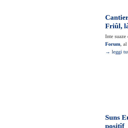
Cantier
Friûl, 
Inte suaze
Forum
, al
→ leggi tu
Suns Eu
positîf