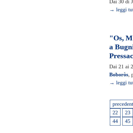
Dai 30 di J
→ leggi tu
"Os, Mo
a Bugni
Pressa
Dai 21 ai 
Boboròs
, 
→ leggi tu
preceden
22
23
44
45