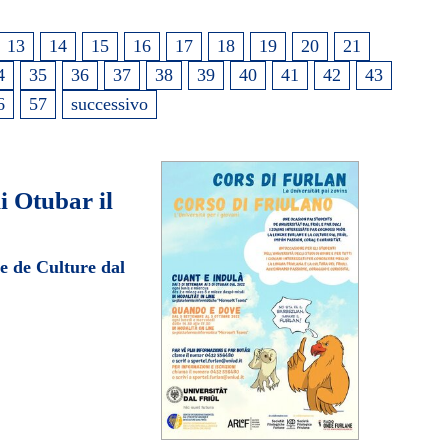
13
14
15
16
17
18
19
20
21
4
35
36
37
38
39
40
41
42
43
6
57
successivo
i Otubar il
e de Culture dal