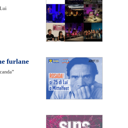
 Lui
he furlane
rcanda”