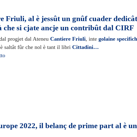
e Friuli, al è jessût un gnûf cuader dedicâ
là che si cjate ancje un contribût dal CIRF
 dal progjet dal Ateneu
Cantiere Friuli
, inte
golaine specific
 è saltât fûr che nol è tant il libri
Cittadini…
tto
rope 2022, il belanç de prime part al è u