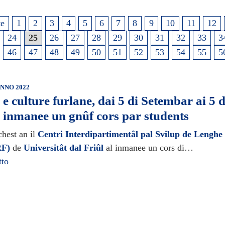
te
1
2
3
4
5
6
7
8
9
10
11
12
24
25
26
27
28
29
30
31
32
33
3
46
47
48
49
50
51
52
53
54
55
5
NNO 2022
e culture furlane, dai 5 di Setembar ai 5 d
 inmanee un gnûf cors par students
chest an il
Centri Interdipartimentâl pal Svilup de Lenghe 
RF)
de
Universitât dal Friûl
al inmanee un cors di…
tto