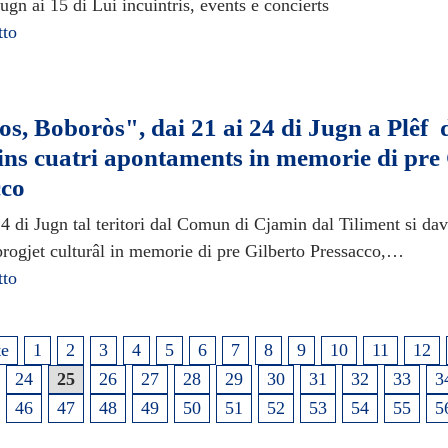
ugn ai 15 di Lui incuintris, events e concierts
tto
s, Boboròs", dai 21 ai 24 di Jugn a Plêf 
ns cuatri apontaments in memorie di pre 
cco
24 di Jugn tal teritori dal Comun di Cjamin dal Tiliment si da
progjet culturâl in memorie di pre Gilberto Pressacco,…
tto
te
1
2
3
4
5
6
7
8
9
10
11
12
24
25
26
27
28
29
30
31
32
33
3
46
47
48
49
50
51
52
53
54
55
5