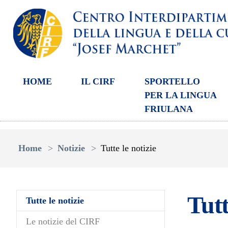
HOME
IL CIRF
SPORTELLO
PER LA LINGUA
FRIULANA
Skip to main content
You are here:
Home
Notizie
Tutte le notizie
Tutt
(current)
Tutte le notizie
Le notizie del CIRF