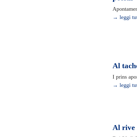
Apontament
→ leggi tu
Al tach
I prins ap
→ leggi tu
Al riv