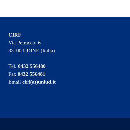
CIRF
Via Petracco, 6
33100 UDINE (Italia)
Tel.
0432 556480
Fax
0432 556481
Email
cirf(at)uniud.it