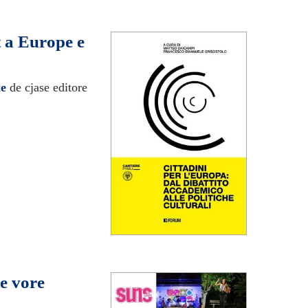
t a Europe e
he
de cjase editore
ne vore