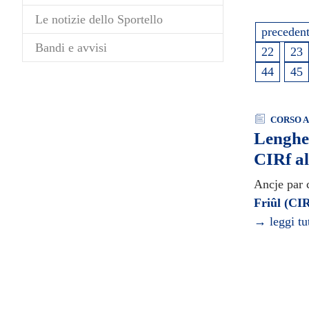
Le notizie dello Sportello
preceden
Bandi e avvisi
22
23
44
45
CORSO A
Lenghe 
CIRf al
Ancje par 
Friûl (CI
→ leggi tu