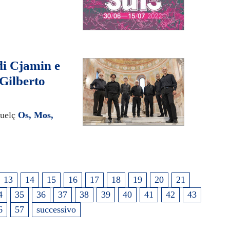
di Cjamin e
Gilberto
vuelç
Os, Mos,
13
14
15
16
17
18
19
20
21
4
35
36
37
38
39
40
41
42
43
6
57
successivo