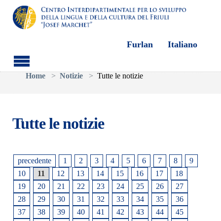
Furlan
Italiano
Skip to main content
You are here:
Home
Notizie
Tutte le notizie
Tutte le notizie
precedente
1
2
3
4
5
6
7
8
9
10
11
12
13
14
15
16
17
18
19
20
21
22
23
24
25
26
27
28
29
30
31
32
33
34
35
36
37
38
39
40
41
42
43
44
45