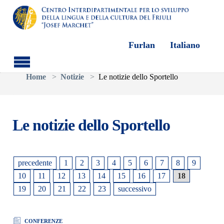
Furlan
Italiano
Skip to main content
You are here:
Home
Notizie
Le notizie dello Sportello
Le notizie dello Sportello
precedente
1
2
3
4
5
6
7
8
9
10
11
12
13
14
15
16
17
18
19
20
21
22
23
successivo
CONFERENZE