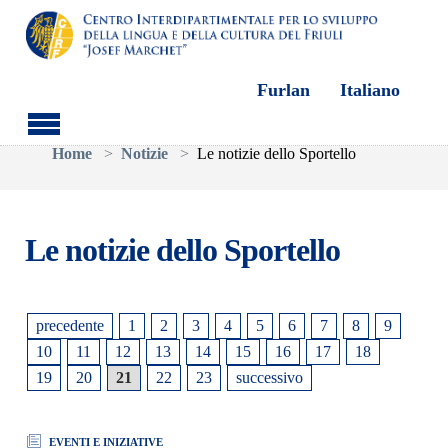
Furlan
Italiano
Skip to main content
You are here:
Home
Notizie
Le notizie dello Sportello
Le notizie dello Sportello
precedente
1
2
3
4
5
6
7
8
9
10
11
12
13
14
15
16
17
18
19
20
21
22
23
successivo
EVENTI E INIZIATIVE