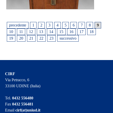
precedente
1
2
3
4
5
6
7
8
9
10
11
12
13
14
15
16
17
18
19
20
21
22
23
successivo
CIRF
Via Petracco, 6
33100 UDINE (Italia)
Tel.
0432 556480
Fax
0432 556481
Email
cirf(at)uniud.it