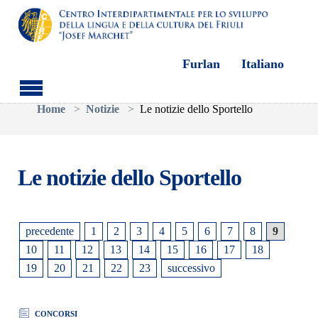
Furlan
Italiano
Skip to main content
You are here:
Home
Notizie
Le notizie dello Sportello
Le notizie dello Sportello
precedente
1
2
3
4
5
6
7
8
9
10
11
12
13
14
15
16
17
18
19
20
21
22
23
successivo
CONCORSI