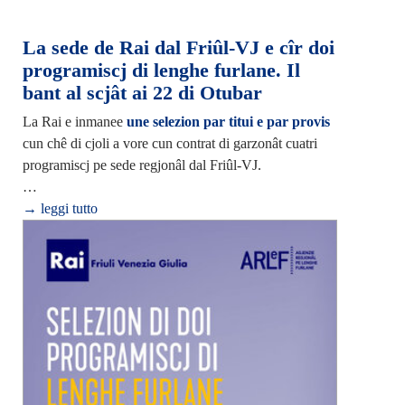
La sede de Rai dal Friûl-VJ e cîr doi
programiscj di lenghe furlane. Il
bant al scjât ai 22 di Otubar
La Rai e inmanee
une selezion par titui e par provis
cun chê di cjoli a vore cun contrat di garzonât cuatri
programiscj pe sede regjonâl dal Friûl-VJ.
…
→ leggi tutto