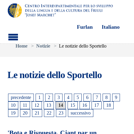
Furlan
Italiano
Skip to main content
You are here:
Home
Notizie
Le notizie dello Sportello
Le notizie dello Sportello
precedente
1
2
3
4
5
6
7
8
9
10
11
12
13
14
15
16
17
18
19
20
21
22
23
successivo
'Bota e Rispuesta. Cjant par un