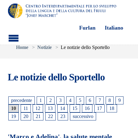
Furlan
Italiano
Skip to main content
You are here:
Home
Notizie
Le notizie dello Sportello
Le notizie dello Sportello
precedente
1
2
3
4
5
6
7
8
9
10
11
12
13
14
15
16
17
18
19
20
21
22
23
successivo
'Marco e Adelina', la salute mentale