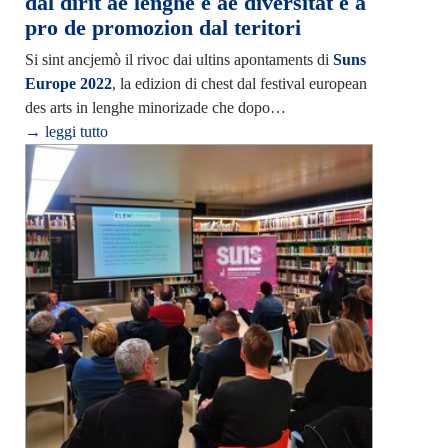
dal dirit ae lenghe e ae diversitât e a
pro de promozion dal teritori
Si sint ancjemò il rivoc dai ultins apontaments di
Suns
Europe 2022
, la edizion di chest dal festival european
des arts in lenghe minorizade che dopo…
→ leggi tutto