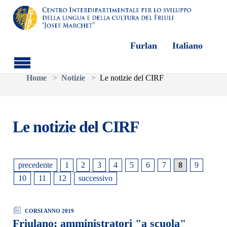
Furlan
Italiano
Skip to main content
You are here:
Home
Notizie
Le notizie del CIRF
Le notizie del CIRF
precedente
1
2
3
4
5
6
7
8
9
10
11
12
successivo
CORSI ANNO 2019
Friulano: amministratori "a scuola"