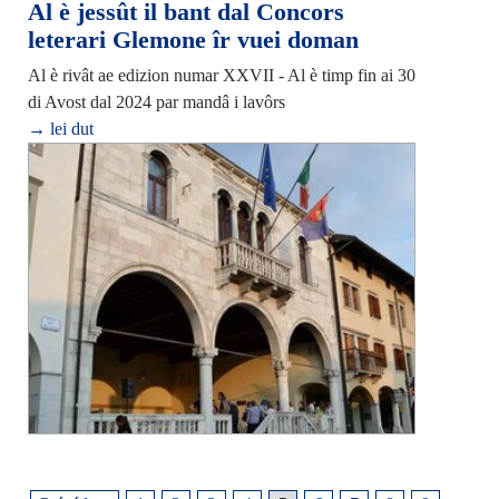
Al è jessût il bant dal Concors
leterari Glemone îr vuei doman
Al è rivât ae edizion numar XXVII - Al è timp fin ai 30
di Avost dal 2024 par mandâ i lavôrs
→ lei dut