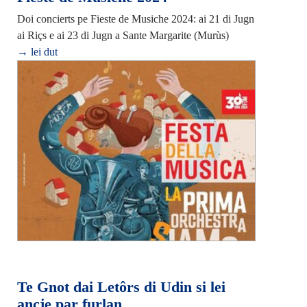
Doi concierts pe Fieste de Musiche 2024: ai 21 di Jugn
ai Riçs e ai 23 di Jugn a Sante Margarite (Murùs)
→ lei dut
Te Gnot dai Letôrs di Udin si lei
ancje par furlan