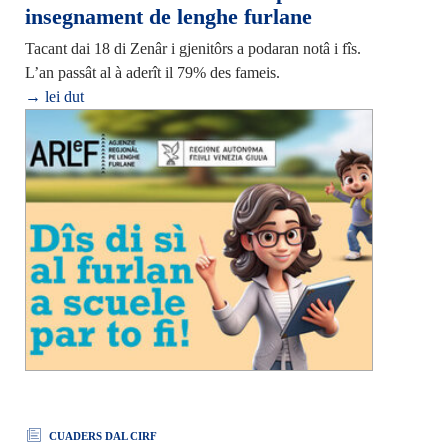
insegnament de lenghe furlane
Tacant dai 18 di Zenâr i gjenitôrs a podaran notâ i fîs.
L’an passât al à aderît il 79% des fameis.
→ lei dut
CUADERS DAL CIRF