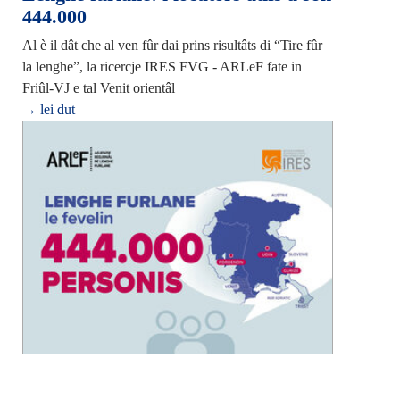
444.000
Al è il dât che al ven fûr dai prins risultâts di “Tire fûr
la lenghe”, la ricercje IRES FVG - ARLeF fate in
Friûl-VJ e tal Venit orientâl
→ lei dut