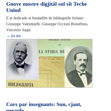
Gnove mostre digjitâl sul sît Teche
Uniud
E je dedicade ai fondadôrs de bibliografie furlane:
Giuseppe Valentinelli, Giuseppe Occioni Bonaffons,
Vincenzo Joppi
→ lei dut
Cors par insegnants: Sun, cjant,
peraule