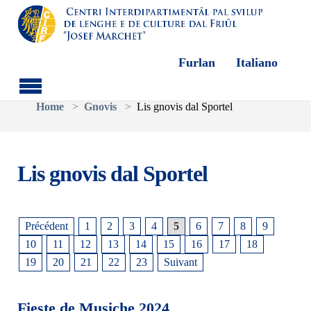
Furlan
Italiano
Aller au contenu principal
Vous êtes ici:
Home
Gnovis
Lis gnovis dal Sportel
Lis gnovis dal Sportel
Précédent
1
2
3
4
5
6
7
8
9
10
11
12
13
14
15
16
17
18
19
20
21
22
23
Suivant
Fieste de Musiche 2024