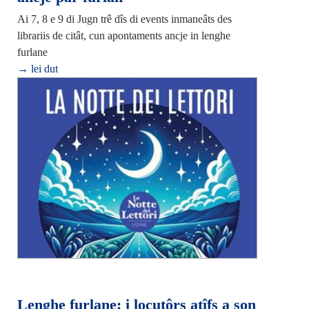
Ai 7, 8 e 9 di Jugn trê dîs di events inmaneâts des
librariis de citât, cun apontaments ancje in lenghe
furlane
→ lei dut
Lenghe furlane: i locutôrs atîfs a son