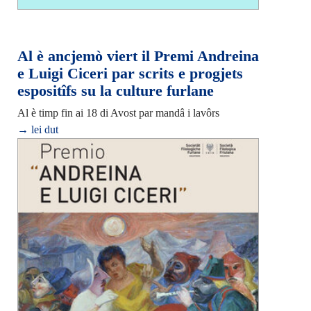
Al è ancjemò viert il Premi Andreina
e Luigi Ciceri par scrits e progjets
espositîfs su la culture furlane
Al è timp fin ai 18 di Avost par mandâ i lavôrs
→ lei dut