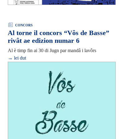
CONCORS
Al torne il concors “Vôs de Basse”
rivât ae edizion numar 6
Al è timp fin ai 30 di Jugn par mandâ i lavôrs
→ lei dut