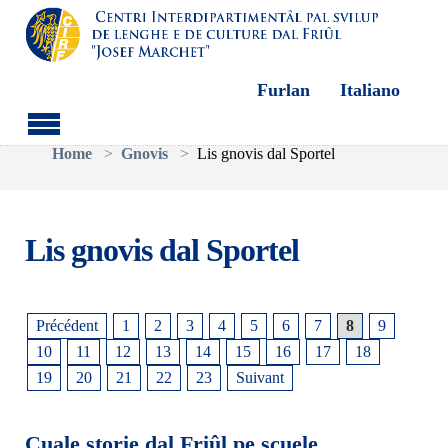
Furlan
Italiano
Aller au contenu principal
Vous êtes ici:
Home
Gnovis
Lis gnovis dal Sportel
Lis gnovis dal Sportel
Précédent
1
2
3
4
5
6
7
8
9
10
11
12
13
14
15
16
17
18
19
20
21
22
23
Suivant
Cuale storie dal Friûl pe scuele