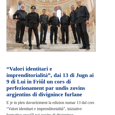
“Valori identitari e
imprenditorialità”, dai 13 di Jugn ai
9 di Lui in Friûl un cors di
perfezionament par undis zovins
argjentins di divignince furlane
E je in plen davuelziment la edizion numar 13 dal cors
“Valori identitari e imprenditorialità”, iniziative
formative speciâl pai zovins di divignince…