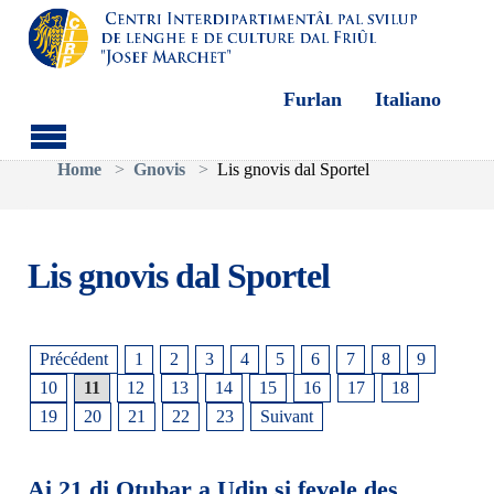
Furlan
Italiano
Aller au contenu principal
Vous êtes ici:
Home
Gnovis
Lis gnovis dal Sportel
Lis gnovis dal Sportel
Précédent
1
2
3
4
5
6
7
8
9
10
11
12
13
14
15
16
17
18
19
20
21
22
23
Suivant
Ai 21 di Otubar a Udin si fevele des