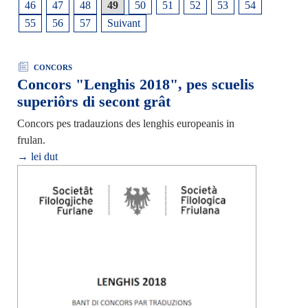
46
47
48
49
50
51
52
53
54
55
56
57
Suivant
CONCORS
Concors "Lenghis 2018", pes scuelis
superiôrs di secont grât
Concors pes tradauzions des lenghis europeanis in
frulan.
→ lei dut