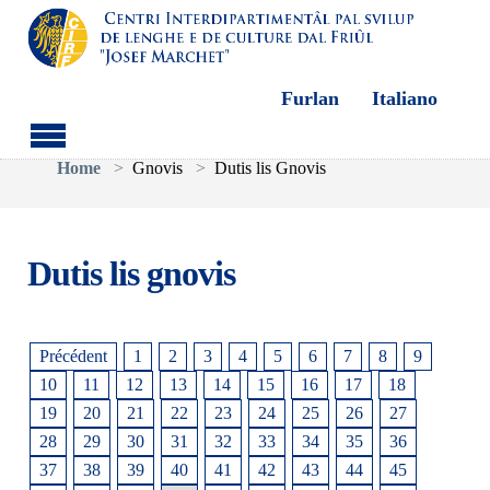
Furlan
Italiano
Aller au contenu principal
Vous êtes ici:
Home
Gnovis
Dutis lis Gnovis
Dutis lis gnovis
Précédent
1
2
3
4
5
6
7
8
9
10
11
12
13
14
15
16
17
18
19
20
21
22
23
24
25
26
27
28
29
30
31
32
33
34
35
36
37
38
39
40
41
42
43
44
45