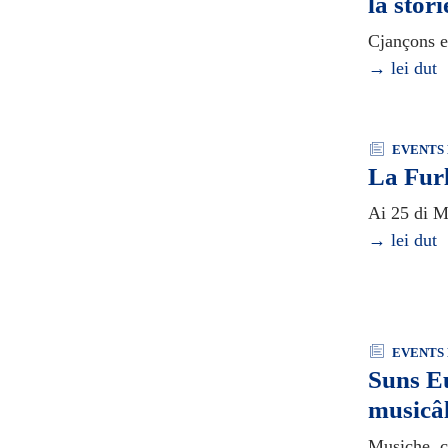
la stori
Cjançons e 
→ lei dut
EVENTS 
La Furl
Ai 25 di M
→ lei dut
EVENTS 
Suns Eu
musicâ
Musiche, ci