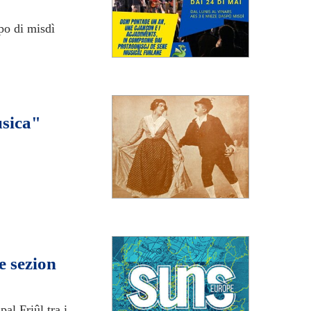
po di misdì
usica"
pe sezion
al Friûl tra i