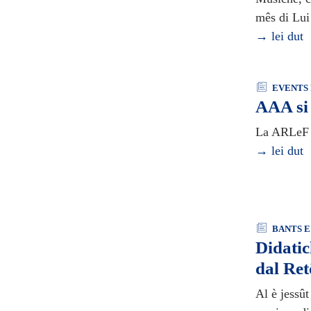
mês di Lui
→ lei dut
EVENTS 
AAA si
La ARLeF e
→ lei dut
BANTS E
Didatic
dal Ret
Al è jessû