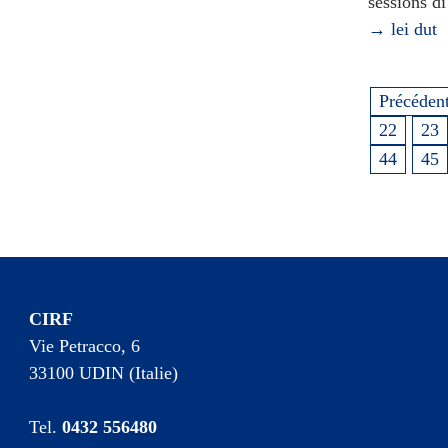
sessions di
→ lei dut
Précéden
22
23
44
45
CIRF
Vie Petracco, 6
33100 UDIN (Italie)
Tel.
0432 556480