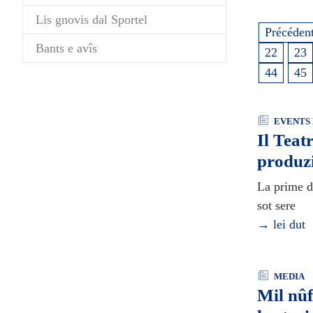
Lis gnovis dal Sportel
Précéden
Bants e avîs
22
23
44
45
EVENTS 
Il Teat
produz
La prime di
sot sere
→ lei dut
MEDIA
Mil nûf