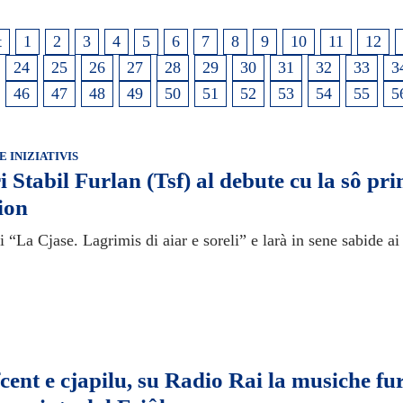
t
1
2
3
4
5
6
7
8
9
10
11
12
24
25
26
27
28
29
30
31
32
33
3
46
47
48
49
50
51
52
53
54
55
5
E INIZIATIVIS
ri Stabil Furlan (Tsf) al debute cu la sô pr
ion
 “La Cjase. Lagrimis di aiar e soreli” e larà in sene sabide a
cent e cjapilu, su Radio Rai la musiche fu