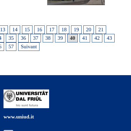
13
14
15
16
17
18
19
20
21
4
35
36
37
38
39
40
41
42
43
6
57
Suivant
www.uniud.it