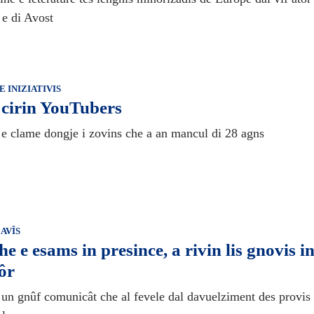
 e di Avost
E INIZIATIVIS
 cirin YouTubers
 clame dongje i zovins che a an mancul di 28 agns
 AVÎS
he e esams in presince, a rivin lis gnovis i
ôr
t un gnûf comunicât che al fevele dal davuelziment des provis