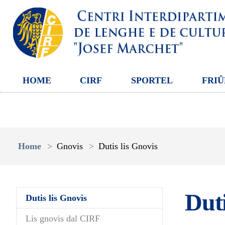
HOME
CIRF
SPORTEL
FRIÛ
Aller au contenu principal
Vous êtes ici:
Home
Gnovis
Dutis lis Gnovis
Duti
(current)
Dutis lis Gnovis
Lis gnovis dal CIRF