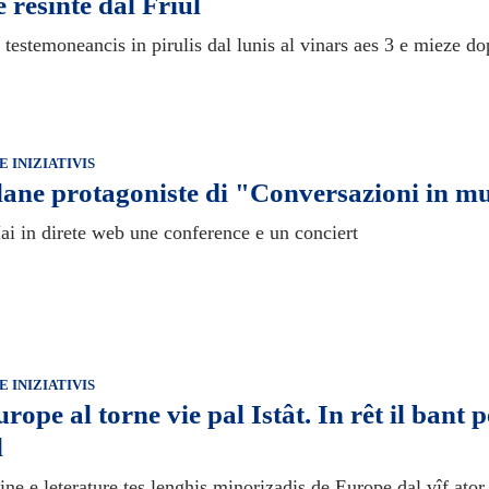
e resinte dal Friûl
testemoneancis in pirulis dal lunis al vinars aes 3 e mieze do
E INIZIATIVIS
ane protagoniste di "Conversazioni in m
ai in direte web une conference e un conciert
E INIZIATIVIS
rope al torne vie pal Istât. In rêt il bant 
l
ne e leterature tes lenghis minorizadis de Europe dal vîf ator p