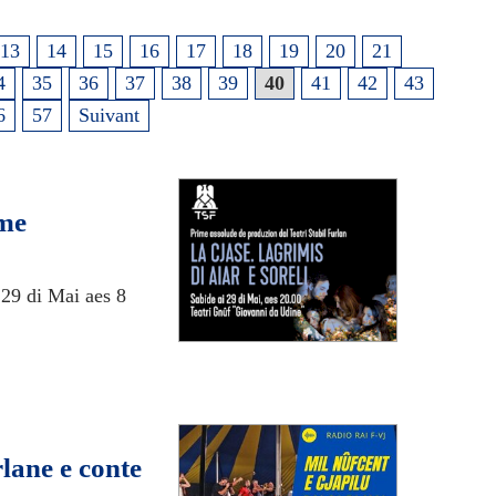
13
14
15
16
17
18
19
20
21
4
35
36
37
38
39
40
41
42
43
6
57
Suivant
ime
i 29 di Mai aes 8
rlane e conte