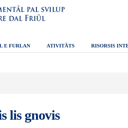
L E FURLAN
ATIVITÂTS
RISORSIS INT
s lis gnovis