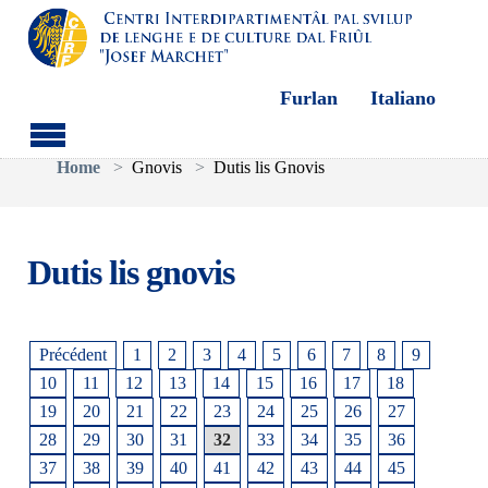
Furlan
Italiano
Aller au contenu principal
Vous êtes ici:
Home
Gnovis
Dutis lis Gnovis
Dutis lis gnovis
Précédent
1
2
3
4
5
6
7
8
9
10
11
12
13
14
15
16
17
18
19
20
21
22
23
24
25
26
27
28
29
30
31
32
33
34
35
36
37
38
39
40
41
42
43
44
45