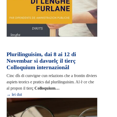
Plurilinguisim, dai 8 ai 12 di
Novembar si davuelç il tierç
Colloquium internazionâl
Cinc dîs di cunvigne cun relazions che a frontin diviers
aspiets teorics e pratics dal plurilinguisim. Al è ce che
al propon il tierç
Colloquium…
→ lei dut