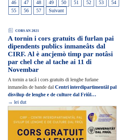
46
47
48
49
50
51
52
53
54
55
56
57
Suivant
CORS AN 2021
A tornin i cors gratuits di furlan pai
dipendents publics inmaneâts dal
CIRF. Al è ancjemò timp par notâsi
par chel che al tache ai 11 di
Novembar
A tornin a tacâ i cors gratuits di lenghe furlane
inmaneâts de bande dal
Centri interdipartimentâl pal
disvilup de lenghe e de culture dal Friûl…
→ lei dut