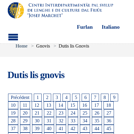
Furlan
Italiano
Aller au contenu principal
Vous êtes ici:
Home
Gnovis
Dutis lis Gnovis
Dutis lis gnovis
Précédent
1
2
3
4
5
6
7
8
9
10
11
12
13
14
15
16
17
18
19
20
21
22
23
24
25
26
27
28
29
30
31
32
33
34
35
36
37
38
39
40
41
42
43
44
45