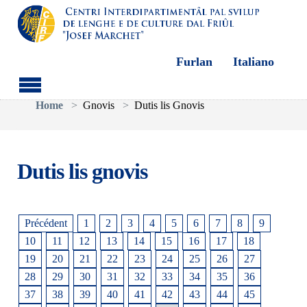
Furlan
Italiano
Aller au contenu principal
Vous êtes ici:
Home
Gnovis
Dutis lis Gnovis
Dutis lis gnovis
Précédent
1
2
3
4
5
6
7
8
9
10
11
12
13
14
15
16
17
18
19
20
21
22
23
24
25
26
27
28
29
30
31
32
33
34
35
36
37
38
39
40
41
42
43
44
45