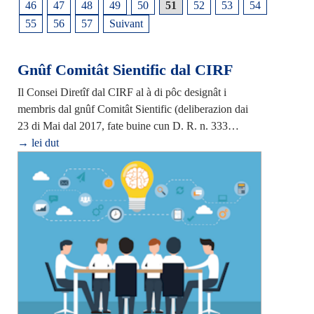
46
47
48
49
50
51
52
53
54
55
56
57
Suivant
Gnûf Comitât Sientific dal CIRF
Il Consei Diretîf dal CIRF al à di pôc designât i
membris dal gnûf Comitât Sientific (deliberazion dai
23 di Mai dal 2017, fate buine cun D. R. n. 333…
→ lei dut