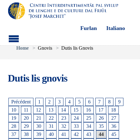
Furlan
Italiano
Aller au contenu principal
Vous êtes ici:
Home
Gnovis
Dutis lis Gnovis
Dutis lis gnovis
Précédent
1
2
3
4
5
6
7
8
9
10
11
12
13
14
15
16
17
18
19
20
21
22
23
24
25
26
27
28
29
30
31
32
33
34
35
36
37
38
39
40
41
42
43
44
45