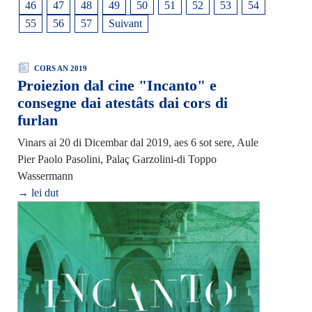
46
47
48
49
50
51
52
53
54
55
56
57
Suivant
CORS AN 2019
Proiezion dal cine "Incanto" e
consegne dai atestâts dai cors di
furlan
Vinars ai 20 di Dicembar dal 2019, aes 6 sot sere, Aule
Pier Paolo Pasolini, Palaç Garzolini-di Toppo
Wassermann
→ lei dut