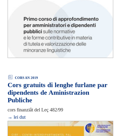
CORS AN 2019
Cors gratuits di lenghe furlane par
dipendents de Aministrazion
Publiche
cors finanziât del Leç 482/99
→ lei dut