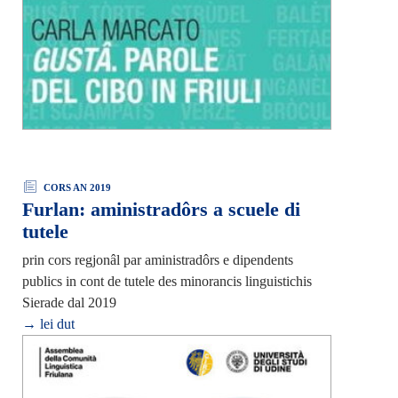
CORS AN 2019
Furlan: aministradôrs a scuele di
tutele
prin cors regjonâl par aministradôrs e dipendents
publics in cont de tutele des minorancis linguistichis
Sierade dal 2019
→ lei dut