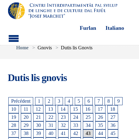
Furlan
Italiano
Aller au contenu principal
Vous êtes ici:
Home
Gnovis
Dutis lis Gnovis
Dutis lis gnovis
Précédent
1
2
3
4
5
6
7
8
9
10
11
12
13
14
15
16
17
18
19
20
21
22
23
24
25
26
27
28
29
30
31
32
33
34
35
36
37
38
39
40
41
42
43
44
45