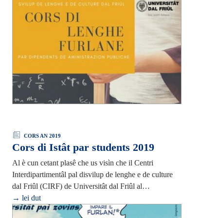
CORS AN 2019
Cors di Istât par students 2019
Al è cun cetant plasê che us visìn che il Centri
Interdipartimentâl pal disvilup de lenghe e de culture
dal Friûl (CIRF) de Universitât dal Friûl al…
→ lei dut