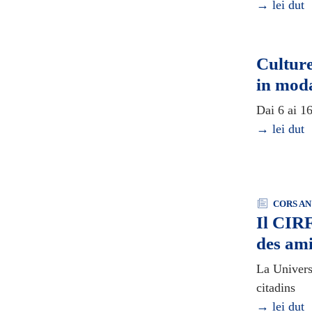
→ lei dut
Culture
in moda
Dai 6 ai 16
→ lei dut
CORS AN
Il CIRF
des ami
La Universi
citadins
→ lei dut