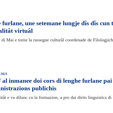
 furlane, une setemane lungje dîs dîs cun 
litât virtuâl
 di Mai e torne la rassegne culturâl coordenade de Filologjic
 2021
 al inmanee doi cors di lenghe furlane pa
nistrazions publichis
tât e va dilunc cu la formazion, a pro dai dirits linguistics di