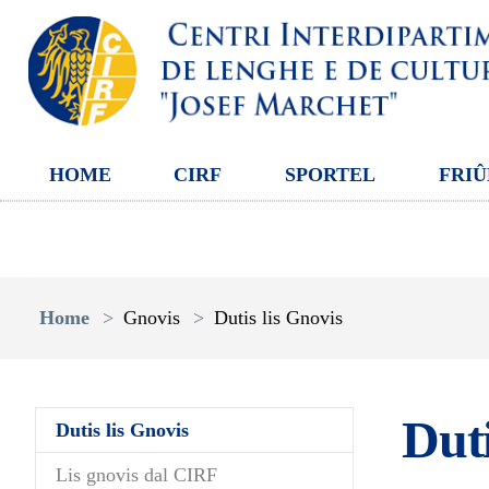
HOME
CIRF
SPORTEL
FRIÛ
Aller au contenu principal
Vous êtes ici:
Home
Gnovis
Dutis lis Gnovis
Duti
(current)
Dutis lis Gnovis
Lis gnovis dal CIRF