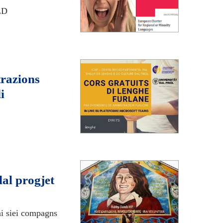
LD
trazions
i
dal progjet
ai siei compagns