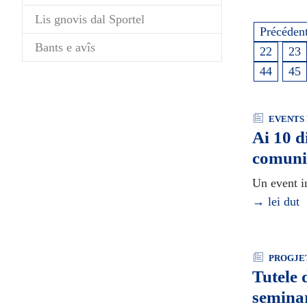
Lis gnovis dal Sportel
Précéden
Bants e avîs
22
23
44
45
EVENTS 
Ai 10 d
comuni
Un event i
→ lei dut
PROGJET
Tutele 
semina