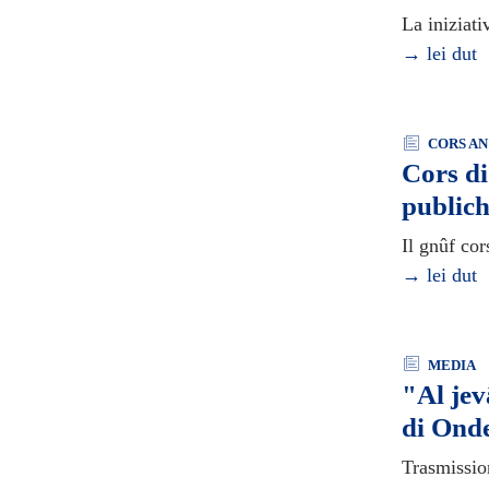
La iniziat
→ lei dut
CORS AN
Cors di
publich
Il gnûf cor
→ lei dut
MEDIA
"Al jev
di Ond
Trasmissio