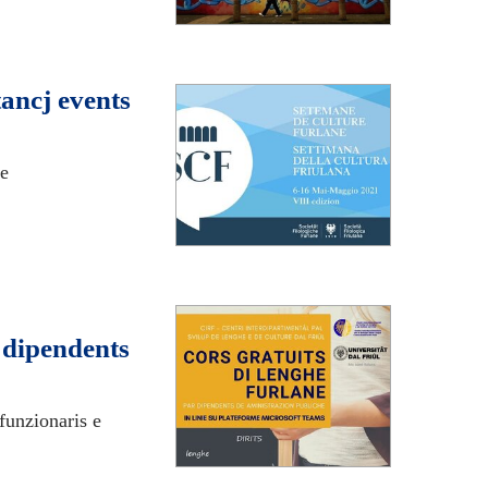
tancj events
he
i dipendents
 funzionaris e