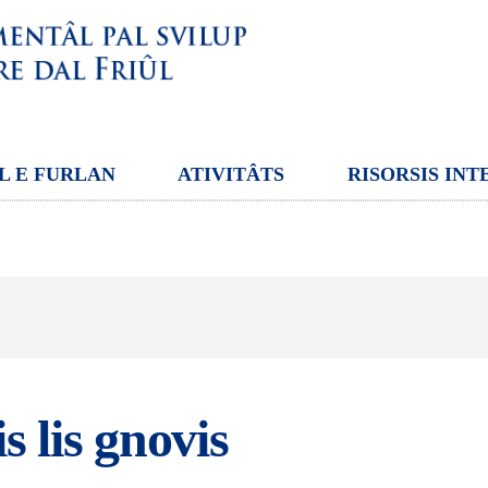
L E FURLAN
ATIVITÂTS
RISORSIS INT
s lis gnovis