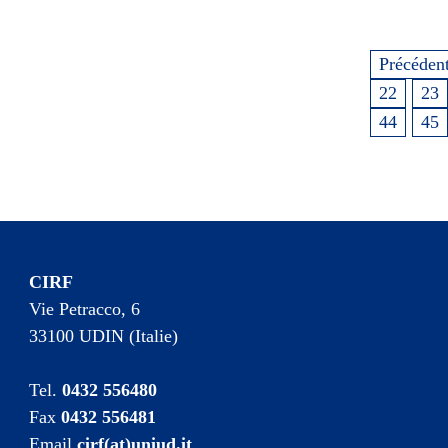
Précéden
22
23
44
45
CIRF
Vie Petracco, 6
33100 UDIN (Italie)
Tel.
0432 556480
Fax
0432 556481
Email
cirf(at)uniud.it