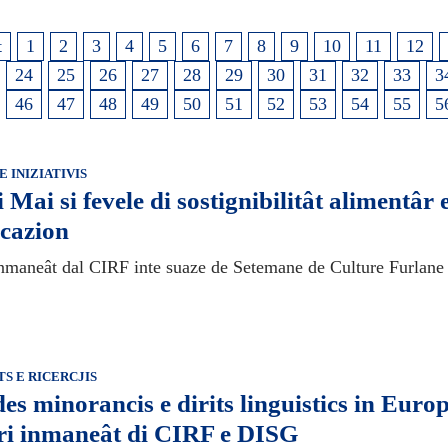
t
1
2
3
4
5
6
7
8
9
10
11
12
24
25
26
27
28
29
30
31
32
33
3
46
47
48
49
50
51
52
53
54
55
5
E INIZIATIVIS
i Mai si fevele di sostignibilitât alimentâr 
cazion
nmaneât dal CIRF inte suaze de Setemane de Culture Furlane
S E RICERCJIS
des minorancis e dirits linguistics in Euro
ri inmaneât di CIRF e DISG