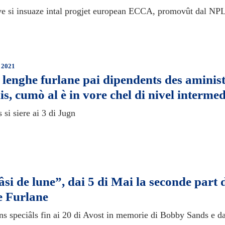
ive si insuaze intal progjet european ECCA, promovût dal NP
 2021
 lenghe furlane pai dipendents des aminis
is, cumò al è in vore chel di nivel intermed
s si siere ai 3 di Jugn
âsi de lune”, dai 5 di Mai la seconde part 
e Furlane
ns speciâls fin ai 20 di Avost in memorie di Bobby Sands e d