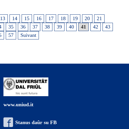
13
14
15
16
17
18
19
20
21
4
35
36
37
38
39
40
41
42
43
6
57
Suivant
www.uniud.it
Stanus daûr su FB