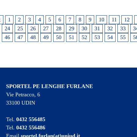
t
1
2
3
4
5
6
7
8
9
10
11
12
24
25
26
27
28
29
30
31
32
33
3
46
47
48
49
50
51
52
53
54
55
5
SPORTEL PE LENGHE FURLANE
Vie Petracco, 6
33100 UDIN
Tel.
0432 556485
Tel.
0432 556486
Email
sportel.furlan(at)uniud.it