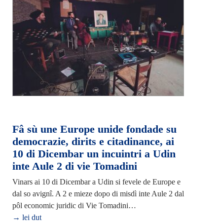
Fâ sù une Europe unide fondade su
democrazie, dirits e citadinance, ai
10 di Dicembar un incuintri a Udin
inte Aule 2 di vie Tomadini
Vinars ai 10 di Dicembar a Udin si fevele de Europe e
dal so avignî. A 2 e mieze dopo di misdì inte Aule 2 dal
pôl economic juridic di Vie Tomadini…
→ lei dut