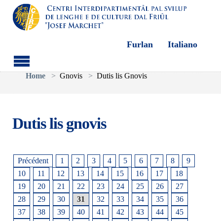
Furlan
Italiano
Aller au contenu principal
Vous êtes ici:
Home
Gnovis
Dutis lis Gnovis
Dutis lis gnovis
Précédent
1
2
3
4
5
6
7
8
9
10
11
12
13
14
15
16
17
18
19
20
21
22
23
24
25
26
27
28
29
30
31
32
33
34
35
36
37
38
39
40
41
42
43
44
45