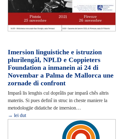
Imersion linguistiche e istruzion
plurilengâl, NPLD e Coppieters
Foundation a inmanein ai 24 di
Novembar a Palma de Mallorca une
zornade di confront
Imparâ lis lenghis cul doprâlis par imparâ chês altris
materiis. Si pues definî in struc in cheste maniere la
metodologjie didatiche de imersion…
→ lei dut