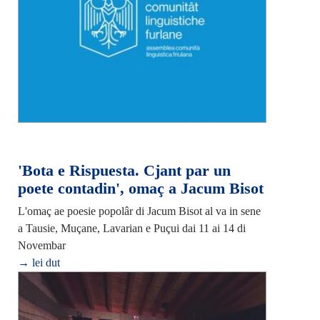
'Bota e Rispuesta. Cjant par un
poete contadin', omaç a Jacum Bisot
L'omaç ae poesie popolâr di Jacum Bisot al va in sene
a Tausie, Muçane, Lavarian e Puçui dai 11 ai 14 di
Novembar
→ lei dut