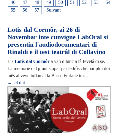
46
47
48
49
50
51
52
53
54
55
56
57
Suivant
Lotis dal Cormôr, ai 26 di
Novembar inte cunvigne LabOral si
presentin l'audiodocumentari di
Rinaldi e il test teatrâl di Collavino
Lis
Lotis dal Cormôr
a van dilunc a fâ fevelâ di se.
La memorie dal grant siopar par ledrôs che par plui doi
mês al veve inflamât la Basse Furlane tra…
→ lei dut