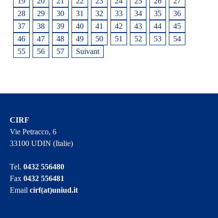
19
20
21
22
23
24
25
26
27
28
29
30
31
32
33
34
35
36
37
38
39
40
41
42
43
44
45
46
47
48
49
50
51
52
53
54
55
56
57
Suivant
CIRF
Vie Petracco, 6
33100 UDIN (Italie)
Tel.
0432 556480
Fax
0432 556481
Email
cirf(at)uniud.it