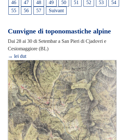
46
47
48
49
50
51
52
53
54
55
56
57
Suivant
Cunvigne di toponomastiche alpine
Dai 28 ai 30 di Setembar a San Pieri di Cjadovri e
Cesiomaggiore (BL)
→ lei dut