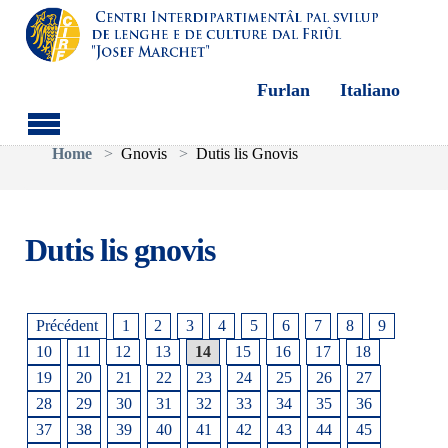
Furlan
Italiano
Aller au contenu principal
Vous êtes ici:
Home
Gnovis
Dutis lis Gnovis
Dutis lis gnovis
Précédent
1
2
3
4
5
6
7
8
9
10
11
12
13
14
15
16
17
18
19
20
21
22
23
24
25
26
27
28
29
30
31
32
33
34
35
36
37
38
39
40
41
42
43
44
45