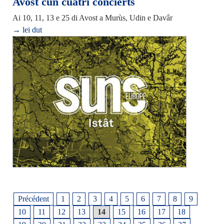
Avost cun cuatri concierts
Ai 10, 11, 13 e 25 di Avost a Murùs, Udin e Davâr
→ lei dut
Précédent
1
2
3
4
5
6
7
8
9
10
11
12
13
14
15
16
17
18